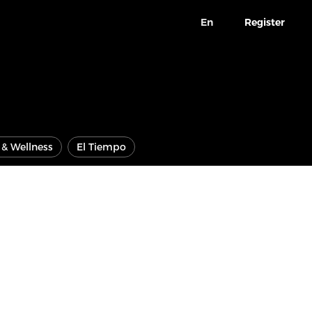
En
Register
e & Wellness
El Tiempo