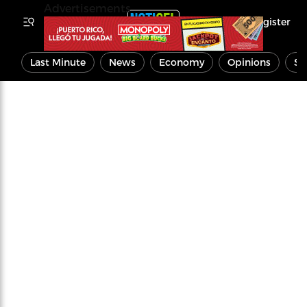
Advertisements
Register
Last Minute
News
Economy
Opinions
Sp