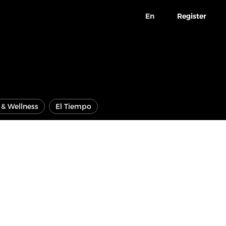
En
Register
e & Wellness
El Tiempo