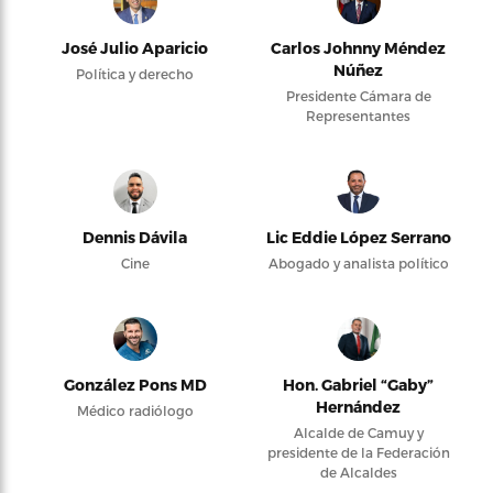
José Julio Aparicio
Carlos Johnny Méndez
Núñez
Política y derecho
Presidente Cámara de
Representantes
Dennis Dávila
Lic Eddie López Serrano
Cine
Abogado y analista político
González Pons MD
Hon. Gabriel “Gaby”
Hernández
Médico radiólogo
Alcalde de Camuy y
presidente de la Federación
de Alcaldes