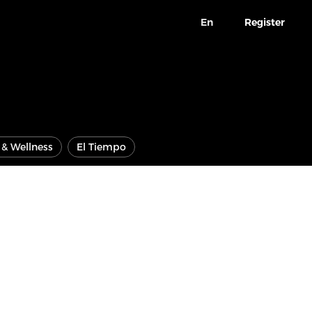
En
Register
e & Wellness
El Tiempo