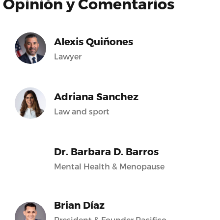
Opinión y Comentarios
Alexis Quiñones
Lawyer
Adriana Sanchez
Law and sport
Dr. Barbara D. Barros
Mental Health & Menopause
Brian Díaz
President & Founder Pacifico