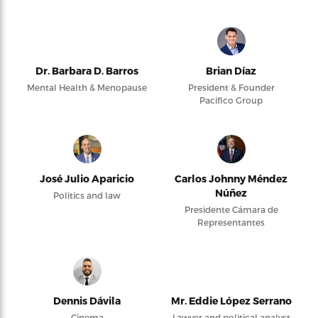
Dr. Barbara D. Barros
Brian Díaz
Mental Health & Menopause
President & Founder
Pacifico Group
José Julio Aparicio
Carlos Johnny Méndez
Núñez
Politics and law
Presidente Cámara de
Representantes
Dennis Dávila
Mr. Eddie López Serrano
Cinema
Lawyer and political analyst