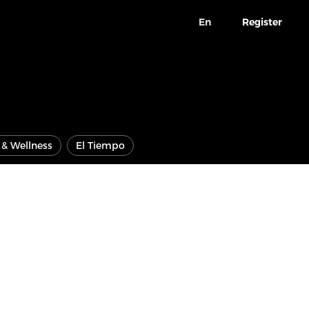
En
Register
e & Wellness
El Tiempo