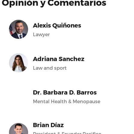
Opinión y Comentarios
Alexis Quiñones
Lawyer
Adriana Sanchez
Law and sport
Dr. Barbara D. Barros
Mental Health & Menopause
Brian Díaz
President & Founder Pacifico