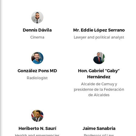
Dennis Dávila
Mr. Eddie López Serrano
Cinema
Lawyer and political analyst
González Pons MD
Hon. Gabriel “Gaby”
Hernández
Radiologist
Alcalde de Camuy y
presidente de la Federación
de Alcaldes
Heriberto N. Saurí
Jaime Sanabria
Health and emergencies
Professor of Law