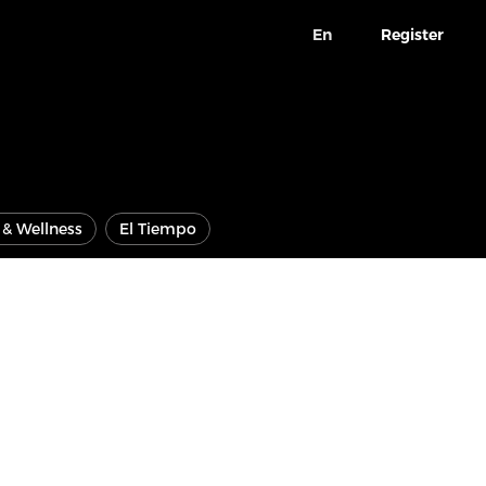
En
Register
e & Wellness
El Tiempo