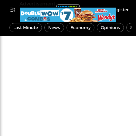
Advertisements
Register
Last Minute
News
Economy
Opinions
Sp