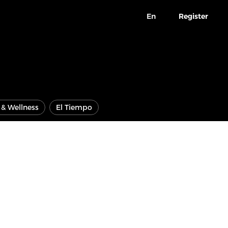
En
Register
e & Wellness
El Tiempo