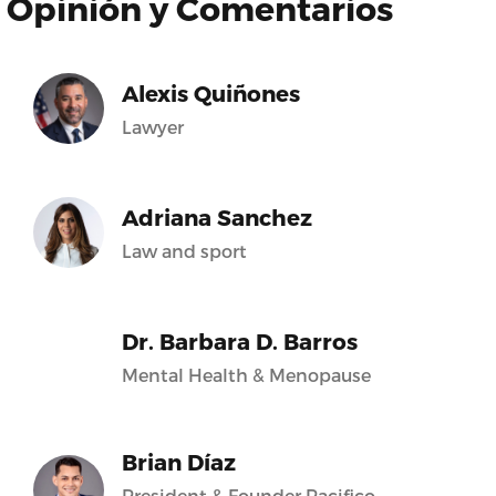
Opinión y Comentarios
Alexis Quiñones
Lawyer
Adriana Sanchez
Law and sport
Dr. Barbara D. Barros
Mental Health & Menopause
Brian Díaz
President & Founder Pacifico