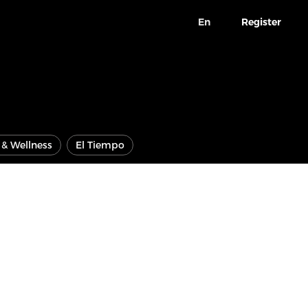
En
Register
e & Wellness
El Tiempo