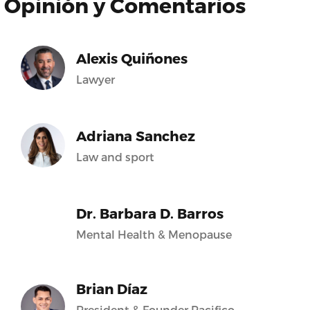
Opinión y Comentarios
Alexis Quiñones
Lawyer
Adriana Sanchez
Law and sport
Dr. Barbara D. Barros
Mental Health & Menopause
Brian Díaz
President & Founder Pacifico