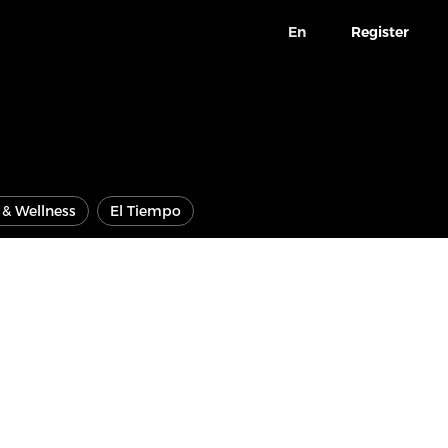
En
Register
e & Wellness
El Tiempo