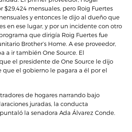
r $29,424 mensuales, pero Roig Fuertes
mensuales y entonces le dijo al dueño que
s en ese lugar, y por un incidente con otro
 programa que dirigía Roig Fuertes fue
nitario Brother’s Home. A ese proveedor,
ba a ir también One Source. El
que el presidente de One Source le dijo
que el gobierno le pagara a él por el
stradores de hogares narrando bajo
araciones juradas, la conducta
apuntaló la senadora Ada Álvarez Conde.