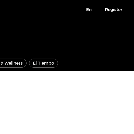
En
Register
e & Wellness
El Tiempo