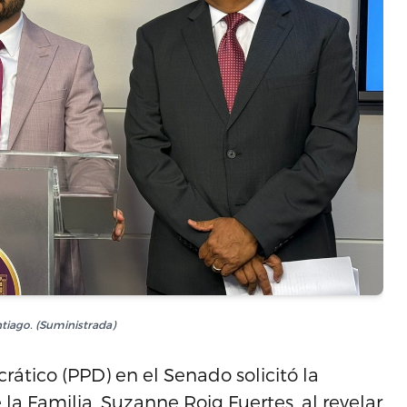
ntiago. (Suministrada)
ático (PPD) en el Senado solicitó la
 la Familia, Suzanne Roig Fuertes, al revelar