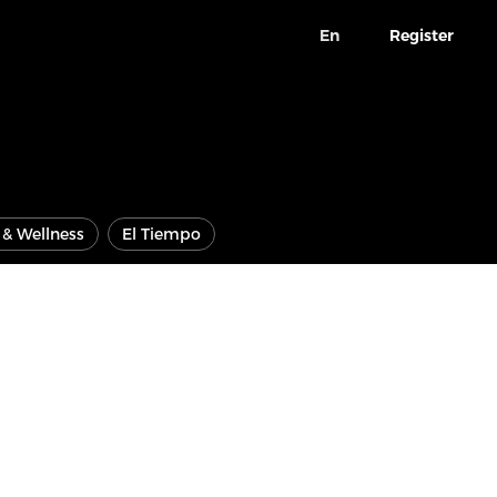
En
Register
e & Wellness
El Tiempo