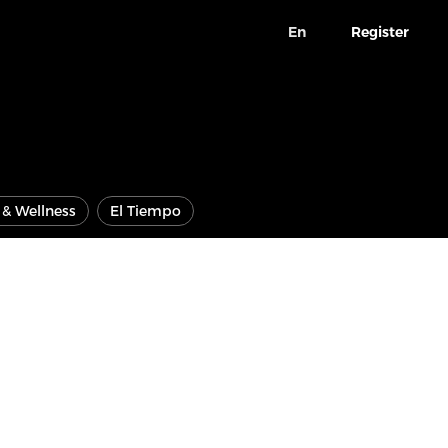
En
Register
e & Wellness
El Tiempo