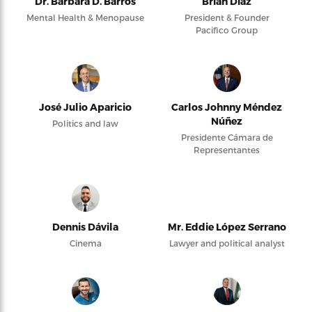
Dr. Barbara D. Barros
Brian Díaz
Mental Health & Menopause
President & Founder
Pacifico Group
José Julio Aparicio
Carlos Johnny Méndez
Núñez
Politics and law
Presidente Cámara de
Representantes
Dennis Dávila
Mr. Eddie López Serrano
Cinema
Lawyer and political analyst