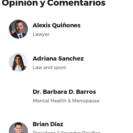
Opinión y Comentarios
Alexis Quiñones
Lawyer
Adriana Sanchez
Law and sport
Dr. Barbara D. Barros
Mental Health & Menopause
Brian Díaz
President & Founder Pacifico