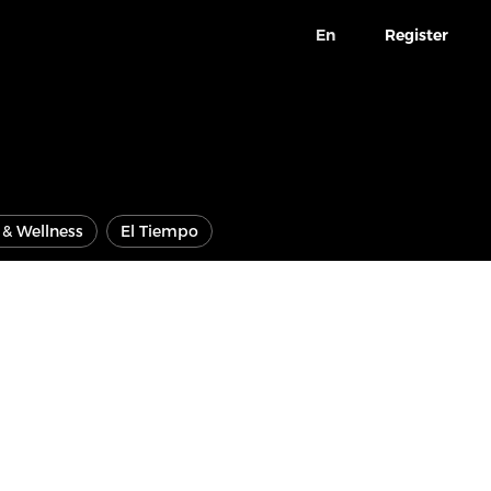
En
Register
e & Wellness
El Tiempo