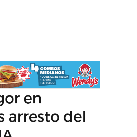
gor en
s arresto del
MA