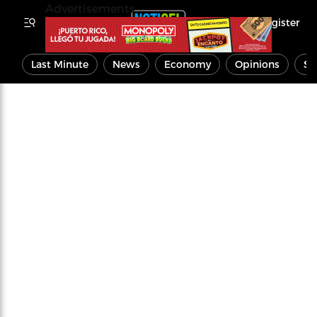
Advertisements
Register
Last Minute
News
Economy
Opinions
Sp