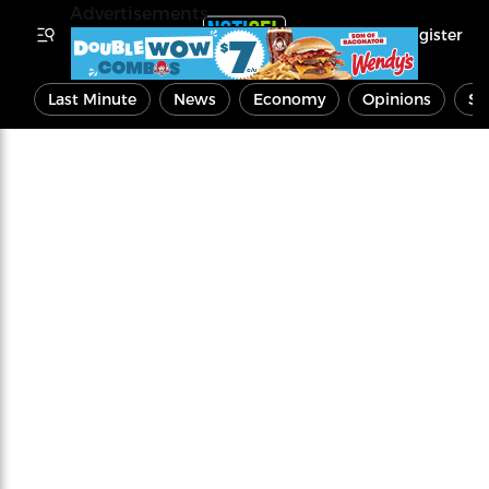
Advertisements
Register
Last Minute
News
Economy
Opinions
Sp