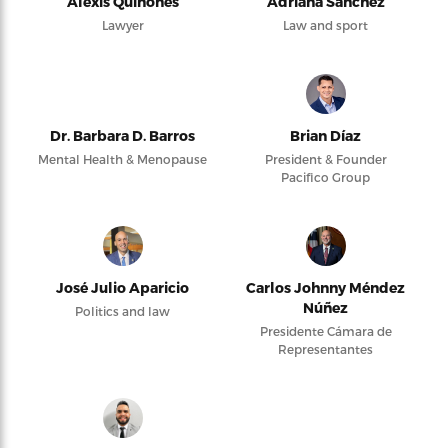
Alexis Quiñones
Adriana Sanchez
Lawyer
Law and sport
Dr. Barbara D. Barros
Brian Díaz
Mental Health & Menopause
President & Founder
Pacifico Group
José Julio Aparicio
Carlos Johnny Méndez
Núñez
Politics and law
Presidente Cámara de
Representantes