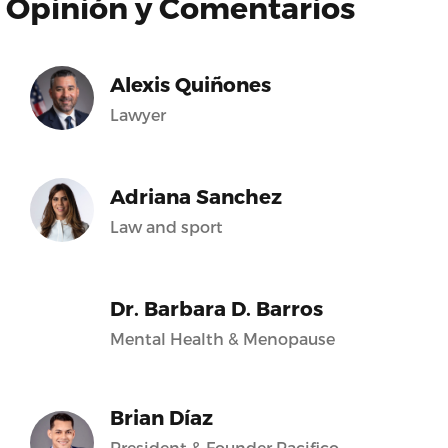
Opinión y Comentarios
Alexis Quiñones
Lawyer
Adriana Sanchez
Law and sport
Dr. Barbara D. Barros
Mental Health & Menopause
Brian Díaz
President & Founder Pacifico