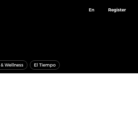
En
Register
e & Wellness
El Tiempo