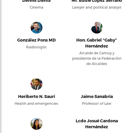
Dennis Dávila
Mr. Eddie López Serrano
Cinema
Lawyer and political analyst
González Pons MD
Hon. Gabriel “Gaby”
Hernández
Radiologist
Alcalde de Camuy y
presidente de la Federación
de Alcaldes
Heriberto N. Saurí
Jaime Sanabria
Health and emergencies
Professor of Law
Lcdo Josué Cardona
Hernández