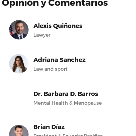
Opinión y Comentarios
Alexis Quiñones
Lawyer
Adriana Sanchez
Law and sport
Dr. Barbara D. Barros
Mental Health & Menopause
Brian Díaz
President & Founder Pacifico