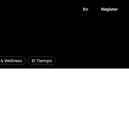
En
Register
e & Wellness
El Tiempo