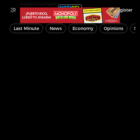
Advertisements
Register
Last Minute
News
Economy
Opinions
Sp