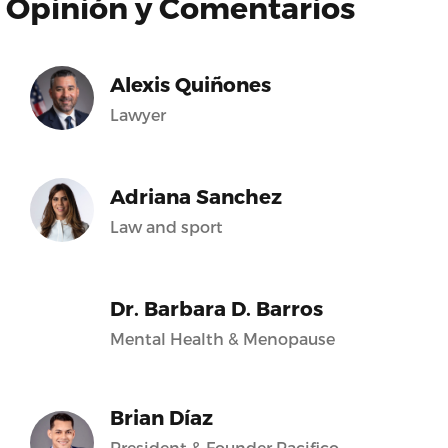
Opinión y Comentarios
Alexis Quiñones
Lawyer
Adriana Sanchez
Law and sport
Dr. Barbara D. Barros
Mental Health & Menopause
Brian Díaz
President & Founder Pacifico