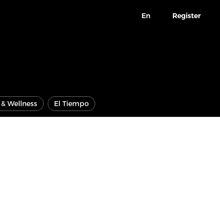
En
Register
e & Wellness
El Tiempo