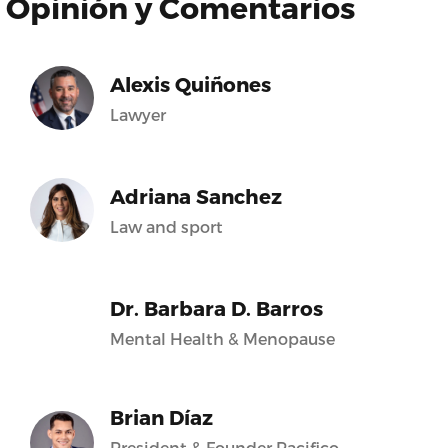
Opinión y Comentarios
Alexis Quiñones
Lawyer
Adriana Sanchez
Law and sport
Dr. Barbara D. Barros
Mental Health & Menopause
Brian Díaz
President & Founder Pacifico