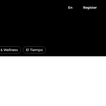
En
Register
e & Wellness
El Tiempo