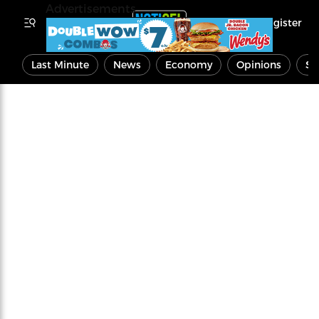
Advertisements
Register
Last Minute
News
Economy
Opinions
Sp