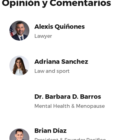
Opinión y Comentarios
Alexis Quiñones
Lawyer
Adriana Sanchez
Law and sport
Dr. Barbara D. Barros
Mental Health & Menopause
Brian Díaz
President & Founder Pacifico