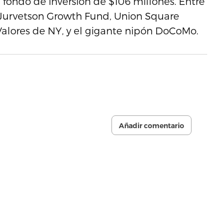
fondo de inversión de $106 millones. Entre
r Jurvetson Growth Fund, Union Square
 Valores de NY, y el gigante nipón DoCoMo.
Añadir comentario