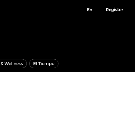
En
Register
e & Wellness
El Tiempo