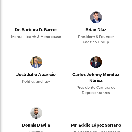
Dr. Barbara D. Barros
Brian Díaz
Mental Health & Menopause
President & Founder
Pacifico Group
José Julio Aparicio
Carlos Johnny Méndez
Núñez
Politics and law
Presidente Cámara de
Representantes
Dennis Dávila
Mr. Eddie López Serrano
Cinema
Lawyer and political analyst