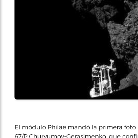
El módulo Philae mandó la primera foto 
67/P Churyumov-Gerasimenko, que confir