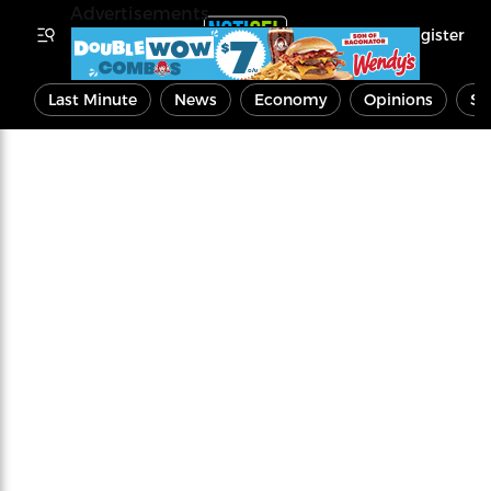
Advertisements
Register
Last Minute
News
Economy
Opinions
Sp