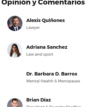
Opinión y Comentarios
Alexis Quiñones
Lawyer
Adriana Sanchez
Law and sport
Dr. Barbara D. Barros
Mental Health & Menopause
Brian Díaz
President & Founder Pacifico