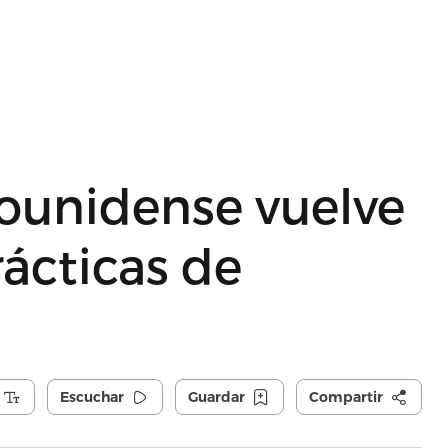
ounidense vuelve
rácticas de
Escuchar
Guardar
Compartir