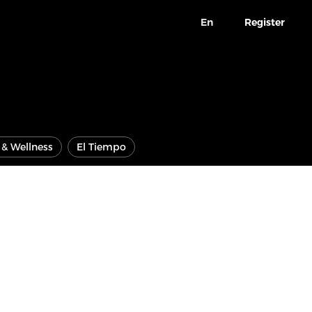
En
Register
e & Wellness
El Tiempo