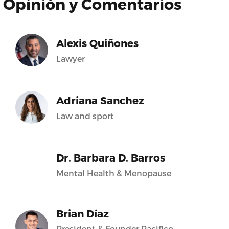
Opinión y Comentarios
Alexis Quiñones
Lawyer
Adriana Sanchez
Law and sport
Dr. Barbara D. Barros
Mental Health & Menopause
Brian Díaz
President & Founder Pacifico