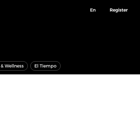
En
Register
e & Wellness
El Tiempo