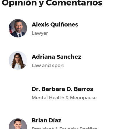
Opinión y Comentarios
Alexis Quiñones
Lawyer
Adriana Sanchez
Law and sport
Dr. Barbara D. Barros
Mental Health & Menopause
Brian Díaz
President & Founder Pacifico