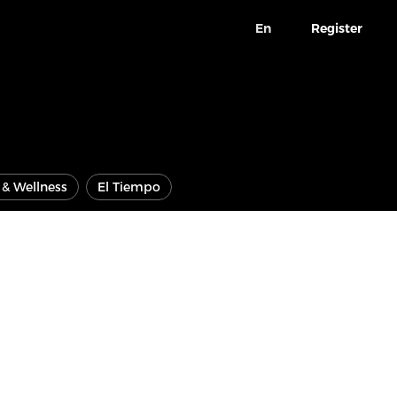
En
Register
e & Wellness
El Tiempo