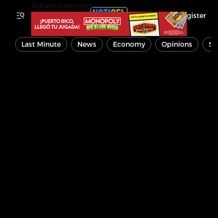
Advertisements
Register
Last Minute
News
Economy
Opinions
Sp