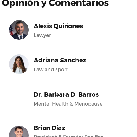
Opinión y Comentarios
Alexis Quiñones
Lawyer
Adriana Sanchez
Law and sport
Dr. Barbara D. Barros
Mental Health & Menopause
Brian Díaz
President & Founder Pacifico