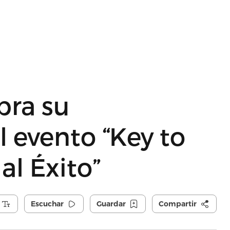
bra su
l evento “Key to
al Éxito”
Escuchar
Guardar
Compartir