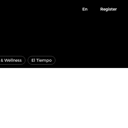
En
Register
e & Wellness
El Tiempo