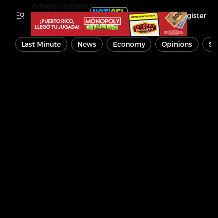
Advertisements
Register
Last Minute
News
Economy
Opinions
Sp