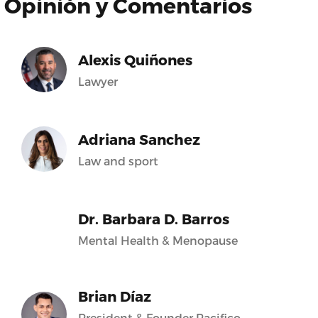
Opinión y Comentarios
Alexis Quiñones
Lawyer
Adriana Sanchez
Law and sport
Dr. Barbara D. Barros
Mental Health & Menopause
Brian Díaz
President & Founder Pacifico