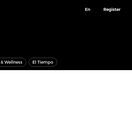
En
Register
e & Wellness
El Tiempo