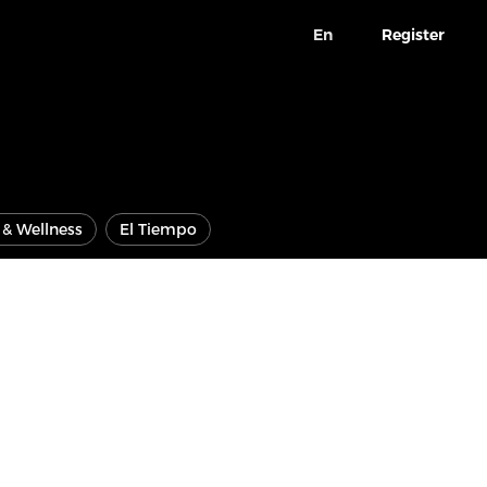
En
Register
e & Wellness
El Tiempo