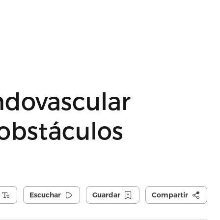
ndovascular
 obstáculos
Escuchar
Guardar
Compartir