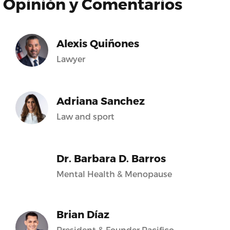
Opinión y Comentarios
Alexis Quiñones
Lawyer
Adriana Sanchez
Law and sport
Dr. Barbara D. Barros
Mental Health & Menopause
Brian Díaz
President & Founder Pacifico