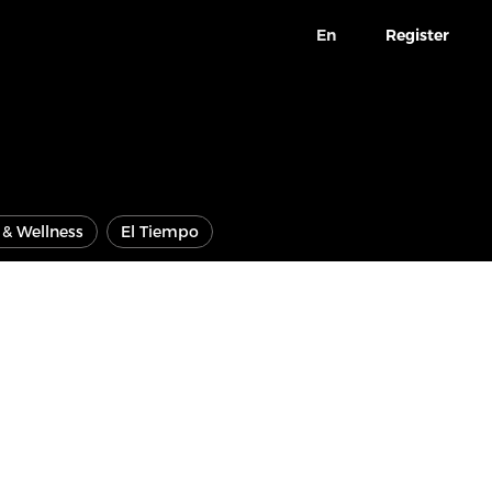
En
Register
e & Wellness
El Tiempo