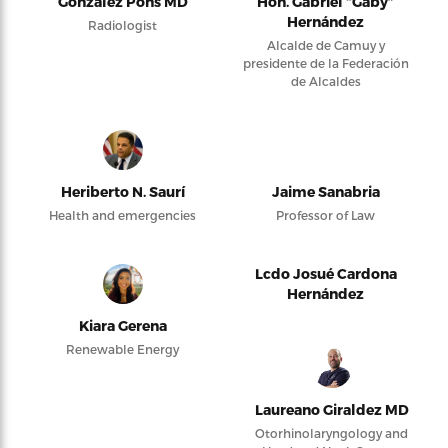
González Pons MD
Hon. Gabriel “Gaby”
Hernández
Radiologist
Alcalde de Camuy y
presidente de la Federación
de Alcaldes
Heriberto N. Saurí
Jaime Sanabria
Health and emergencies
Professor of Law
Lcdo Josué Cardona
Hernández
Kiara Gerena
Renewable Energy
Laureano Giraldez MD
Otorhinolaryngology and