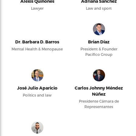
Alexis Quiñones
Adriana Sanchez
Lawyer
Law and sport
Dr. Barbara D. Barros
Brian Díaz
Mental Health & Menopause
President & Founder
Pacifico Group
José Julio Aparicio
Carlos Johnny Méndez
Núñez
Politics and law
Presidente Cámara de
Representantes