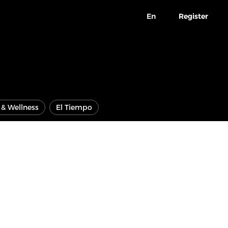
En
Register
e & Wellness
El Tiempo