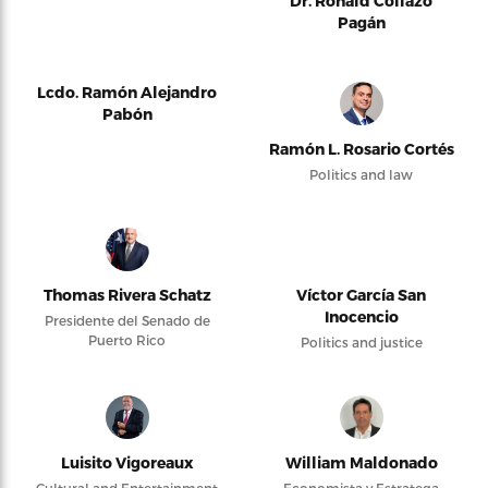
Dr. Ronald Collazo
Pagán
Lcdo. Ramón Alejandro
Pabón
Ramón L. Rosario Cortés
Politics and law
Thomas Rivera Schatz
Víctor García San
Inocencio
Presidente del Senado de
Puerto Rico
Politics and justice
Luisito Vigoreaux
William Maldonado
Cultural and Entertainment
Economista y Estratega