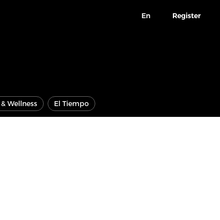
En
Register
e & Wellness
El Tiempo