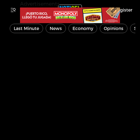
Advertisements
Register
Last Minute
News
Economy
Opinions
Sp