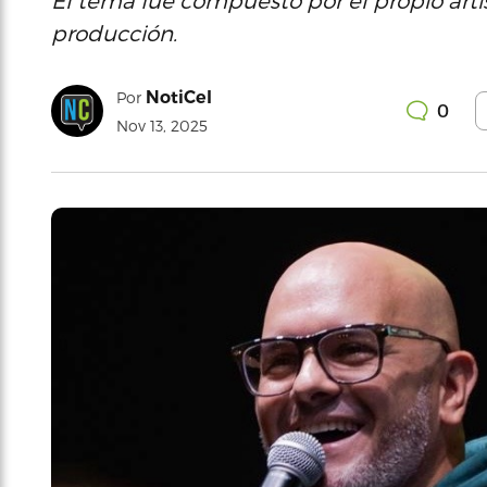
El tema fue compuesto por el propio art
producción.
NotiCel
Por
0
Nov 13, 2025