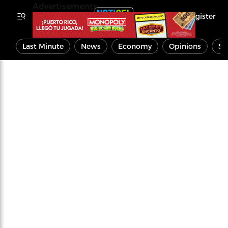
Advertisements
Register
Last Minute
News
Economy
Opinions
Sp