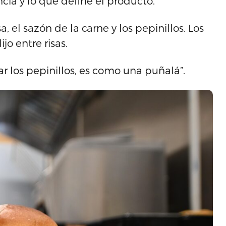
ncia y lo que define el producto.
, el sazón de la carne y los pepinillos. Los
jo entre risas.
r los pepinillos, es como una puñalá”.