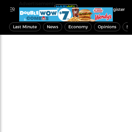
Advertisements
Register
Last Minute
News
Economy
Opinions
Sp